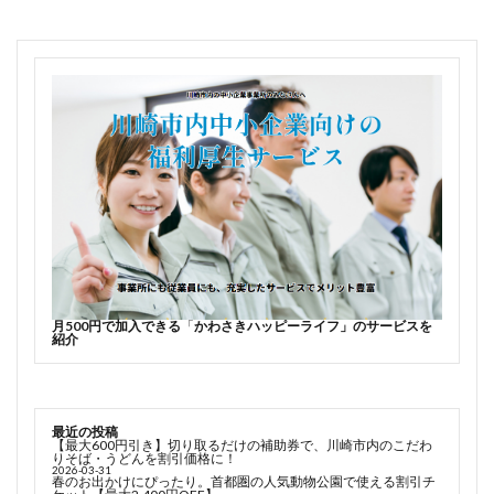
月500円で加入できる
「
かわさきハッピーライフ」のサービスを
紹介
最近の投稿
【最大600円引き】切り取るだけの補助券で、川崎市内のこだわ
りそば・うどんを割引価格に！
2026-03-31
春のお出かけにぴったり。首都圏の人気動物公園で使える割引チ