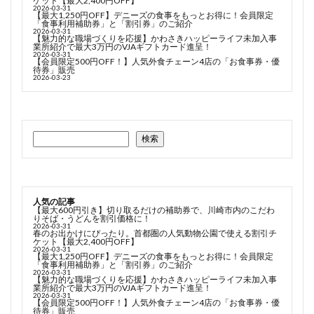
ケット【最大2,400円OFF】
2026-03-31
【最大1,250円OFF】デニーズの食事をもっとお得に！会員限定
「食事利用補助券」と「割引券」のご紹介
2026-03-31
【魅力的な職場づくりを応援】かわさきハッピーライフ未加入事
業所紹介で最大3万円のVJAギフトカード進呈！
2026-03-31
【会員限定500円OFF！】人気外食チェーン4店の「お食事券・優
待券」販売
2026-03-23
検索
人気の記事
【最大600円引き】切り取るだけの補助券で、川崎市内のこだわ
りそば・うどんを割引価格に！
2026-03-31
春のお出かけにぴったり。首都圏の人気動物公園で使える割引チ
ケット【最大2,400円OFF】
2026-03-31
【最大1,250円OFF】デニーズの食事をもっとお得に！会員限定
「食事利用補助券」と「割引券」のご紹介
2026-03-31
【魅力的な職場づくりを応援】かわさきハッピーライフ未加入事
業所紹介で最大3万円のVJAギフトカード進呈！
2026-03-31
【会員限定500円OFF！】人気外食チェーン4店の「お食事券・優
待券」販売