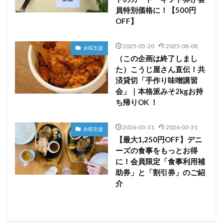
員特別価格に！【500円
OFF】
2025-05-20
2025-08-08
余暇支援
（この企画は終了しまし
た）こうじ屋さん直伝！共
済貸切「手作り味噌講習
会」｜本格派みそ2kgお持
ち帰りOK ！
2026-03-31
2026-03-31
余暇支援
【最大1,250円OFF】デニ
ーズの食事をもっとお得
に！会員限定「食事利用補
助券」と「割引券」のご紹
介