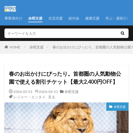
事業者向け
余暇支援
生活支援
給付金
健康支援
学ぶ・資格取得
余暇支援
春のお出かけにぴったり。首都圏の人気動物公園で使
HOME
春のお出かけにぴったり。首都圏の人気動物公
園で使える割引チケット【最大2,400円OFF】
2026-03-31
2026-03-31
余暇支援
レジャー・エンタメ
,
見る
余暇支援