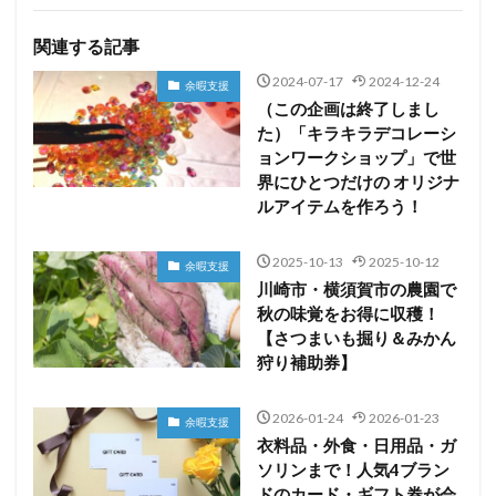
関連する記事
2024-07-17
2024-12-24
余暇支援
（この企画は終了しまし
た）「キラキラデコレーシ
ョンワークショップ」で世
界にひとつだけの オリジナ
ルアイテムを作ろう！
2025-10-13
2025-10-12
余暇支援
川崎市・横須賀市の農園で
秋の味覚をお得に収穫！
【さつまいも掘り＆みかん
狩り補助券】
2026-01-24
2026-01-23
余暇支援
衣料品・外食・日用品・ガ
ソリンまで！人気4ブラン
ドのカード・ギフト券が会