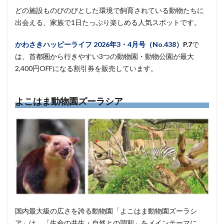
どの施設ものびのびとした環境で飼育されている動物たちに
出会える、家族で1日たっぷり楽しめる人気スポットです。
かわさきハッピーライフ
2026年3・4月号（No.438）
P.7
で
は、首都圏から行きやすい3つの動物園・動物公園が最大
2,400円OFFになる割引券を販売しています。
よこはま動物園ズーラシア
国内最大級の広さを誇る動物園「よこはま動物園ズーラシ
ア」は、「生命の共生・自然との調和」をメインテーマに、