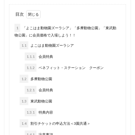
目次
1
「よこはま動物園ズーラシア」「多摩動物公園」「東武動
物公園」に会員価格で入場しよう！！
1.1
よこはま動物園ズーラシア
1.1.1
会員特典
1.1.2
ベネフィット・ステーション クーポン
1.2
多摩動物公園
1.2.1
会員特典
1.3
東武動物公園
1.3.1
特典内容
1.4
割引チケットの申込方法＜3園共通＞
1.4.1
注意事項