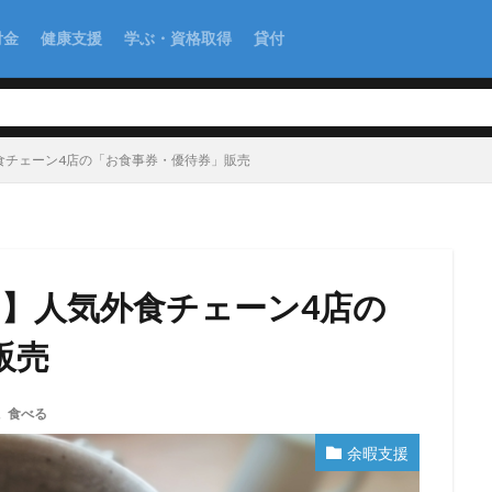
付金
健康支援
学ぶ・資格取得
貸付
外食チェーン4店の「お食事券・優待券」販売
F！】人気外食チェーン4店の
販売
,
食べる
余暇支援