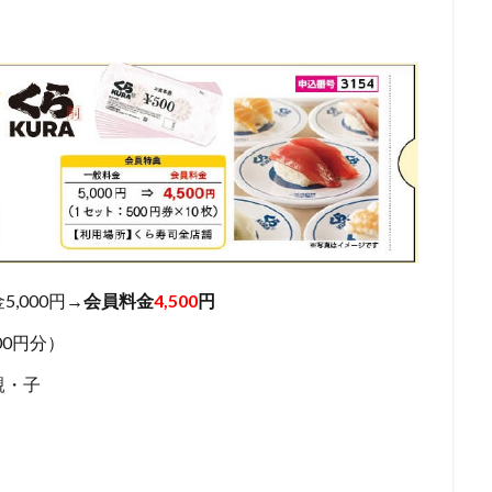
,000円→
会員料金
4,500
円
00円分）
親・子