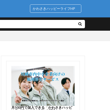
かわさきハッピーライフHP
月500円で加入できる
「
かわさきハッピ