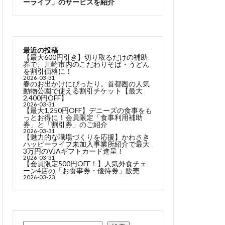
ーライフ」のサービスを紹介
最近の投稿
【最大600円引き】切り取るだけの補助
券で、川崎市内のこだわりそば・うどん
を割引価格に！
2026-03-31
春のお出かけにぴったり。首都圏の人気
動物公園で使える割引チケット【最大
2,400円OFF】
2026-03-31
【最大1,250円OFF】デニーズの食事をも
っとお得に！会員限定「食事利用補助
券」と「割引券」のご紹介
2026-03-31
【魅力的な職場づくりを応援】かわさき
ハッピーライフ未加入事業所紹介で最大
3万円のVJAギフトカード進呈！
2026-03-31
【会員限定500円OFF！】人気外食チェ
ーン4店の「お食事券・優待券」販売
2026-03-23