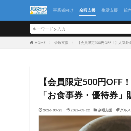
事業者向け
余暇支援
生活支援
給
余暇支援
【会員限定500円OFF！】人気
HOME
【会員限定500円OF
「お食事券・優待券」
2026-03-23
2026-03-22
余暇支援
グルメ