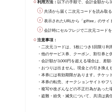
利用方法：
以下の手順で、会計金額から3,
共済から届く二次元コードを読み取る
表示されたURLから「giftee」の
会計時にセルフレジで二次元コードを
注意事項：
・二次元コードは、1枚につき1回限り利
・他のサービス券、クーポン、割引券と
・会計額が3,000円を超える場合は、差
・おつりは出ません。現金との引き換え
・本券には有効期限があります。チケッ
・本券の転売、オークションサイトやフ
・複写や改ざんなどの不正行為があった
・盗難・紛失・滅失について、共済は責