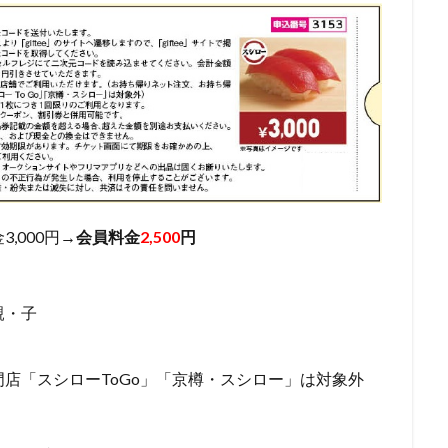
,000円→
会員料金
2,500
円
親・子
店「スシローToGo」「京樽・スシロー」は対象外