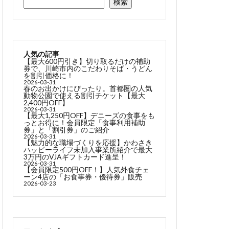
検索
人気の記事
【最大600円引き】切り取るだけの補助
券で、川崎市内のこだわりそば・うどん
を割引価格に！
2026-03-31
春のお出かけにぴったり。首都圏の人気
動物公園で使える割引チケット【最大
2,400円OFF】
2026-03-31
【最大1,250円OFF】デニーズの食事をも
っとお得に！会員限定「食事利用補助
券」と「割引券」のご紹介
2026-03-31
【魅力的な職場づくりを応援】かわさき
ハッピーライフ未加入事業所紹介で最大
3万円のVJAギフトカード進呈！
2026-03-31
【会員限定500円OFF！】人気外食チェ
ーン4店の「お食事券・優待券」販売
2026-03-23