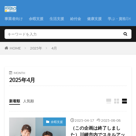
事業者向け
余暇支援
生活支援
給付金
健康支援
学ぶ・資格取得
2025年
4月
HOME
MONTH
2025年4月
新着順
人気順
2025-04-17
2025-08-08
余暇支援
（この企画は終了しまし
た）川崎市内でスキルアッ