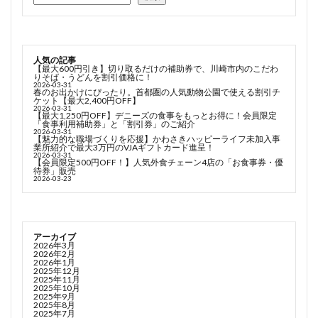
人気の記事
【最大600円引き】切り取るだけの補助券で、川崎市内のこだわ
りそば・うどんを割引価格に！
2026-03-31
春のお出かけにぴったり。首都圏の人気動物公園で使える割引チ
ケット【最大2,400円OFF】
2026-03-31
【最大1,250円OFF】デニーズの食事をもっとお得に！会員限定
「食事利用補助券」と「割引券」のご紹介
2026-03-31
【魅力的な職場づくりを応援】かわさきハッピーライフ未加入事
業所紹介で最大3万円のVJAギフトカード進呈！
2026-03-31
【会員限定500円OFF！】人気外食チェーン4店の「お食事券・優
待券」販売
2026-03-23
アーカイブ
2026年3月
2026年2月
2026年1月
2025年12月
2025年11月
2025年10月
2025年9月
2025年8月
2025年7月