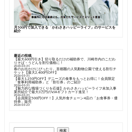
月500円で加入できる
「
かわさきハッピーライフ」のサービスを
紹介
最近の投稿
【最大600円引き】切り取るだけの補助券で、川崎市内のこだわ
りそば・うどんを割引価格に！
2026-03-31
春のお出かけにぴったり。首都圏の人気動物公園で使える割引チ
ケット【最大2,400円OFF】
2026-03-31
【最大1,250円OFF】デニーズの食事をもっとお得に！会員限定
「食事利用補助券」と「割引券」のご紹介
2026-03-31
【魅力的な職場づくりを応援】かわさきハッピーライフ未加入事
業所紹介で最大3万円のVJAギフトカード進呈！
2026-03-31
【会員限定500円OFF！】人気外食チェーン4店の「お食事券・優
待券」販売
2026-03-23
検索