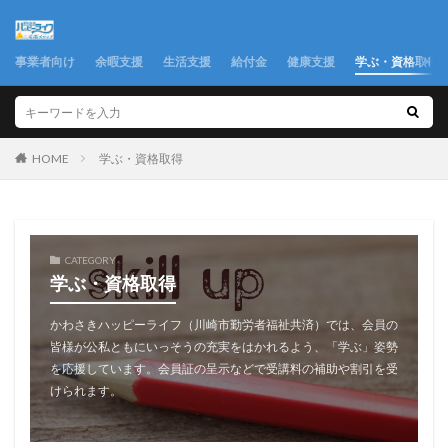
事業者向け
余暇支援
生活支援
給付金
健康支援
学ぶ・資格取得
学ぶ・資格取得
HOME
CATEGORY
学ぶ・資格取得
かわさきハッピーライフ（川崎市勤労者福祉共済）では、会員の
皆様が公私ともにいっそうの充実をはかれるよう、「学ぶ」姿勢
を応援しています。会員証の呈示などで受講料の補助や割引を受
けられます。