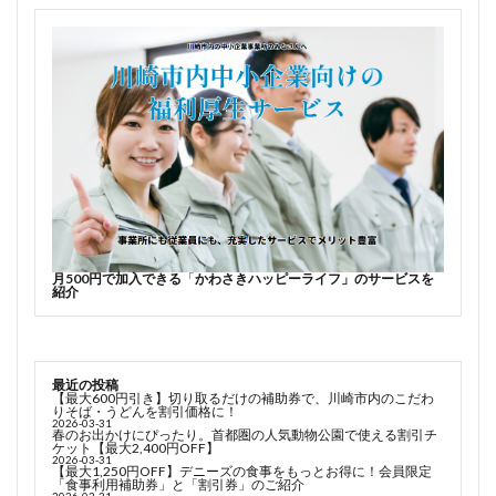
月500円で加入できる
「
かわさきハッピーライフ」のサービスを
紹介
最近の投稿
【最大600円引き】切り取るだけの補助券で、川崎市内のこだわ
りそば・うどんを割引価格に！
2026-03-31
春のお出かけにぴったり。首都圏の人気動物公園で使える割引チ
ケット【最大2,400円OFF】
2026-03-31
【最大1,250円OFF】デニーズの食事をもっとお得に！会員限定
「食事利用補助券」と「割引券」のご紹介
2026-03-31