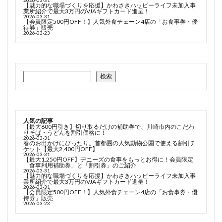
【魅力的な職場づくりを応援】かわさきハッピーライフ未加入事
業所紹介で最大3万円のVJAギフトカード進呈！
2026-03-31
【会員限定500円OFF！】人気外食チェーン4店の「お食事券・優
待券」販売
2026-03-23
検索
人気の記事
【最大600円引き】切り取るだけの補助券で、川崎市内のこだわ
りそば・うどんを割引価格に！
2026-03-31
春のお出かけにぴったり。首都圏の人気動物公園で使える割引チ
ケット【最大2,400円OFF】
2026-03-31
【最大1,250円OFF】デニーズの食事をもっとお得に！会員限定
「食事利用補助券」と「割引券」のご紹介
2026-03-31
【魅力的な職場づくりを応援】かわさきハッピーライフ未加入事
業所紹介で最大3万円のVJAギフトカード進呈！
2026-03-31
【会員限定500円OFF！】人気外食チェーン4店の「お食事券・優
待券」販売
2026-03-23