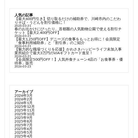
人気の記事
【最大600円引き】切り取るだけの補助券で、川崎市内のこだわ
りそば・うどんを割引価格に！
2026-03-31
春のお出かけにぴったり。首都圏の人気動物公園で使える割引チ
ケット【最大2,400円OFF】
2026-03-31
【最大1,250円OFF】デニーズの食事をもっとお得に！会員限定
「食事利用補助券」と「割引券」のご紹介
2026-03-31
【魅力的な職場づくりを応援】かわさきハッピーライフ未加入事
業所紹介で最大3万円のVJAギフトカード進呈！
2026-03-31
【会員限定500円OFF！】人気外食チェーン4店の「お食事券・優
待券」販売
2026-03-23
アーカイブ
2026年3月
2026年2月
2026年1月
2025年12月
2025年11月
2025年10月
2025年9月
2025年8月
2025年7月
2025年6月
2025年5月
2025年4月