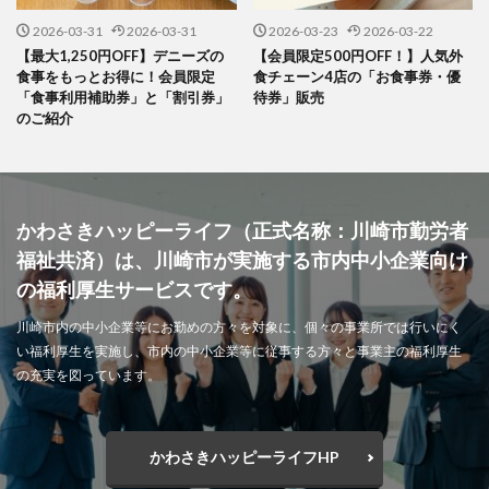
2026-03-31
2026-03-31
2026-03-23
2026-03-22
【最大1,250円OFF】デニーズの
【会員限定500円OFF！】人気外
食事をもっとお得に！会員限定
食チェーン4店の「お食事券・優
「食事利用補助券」と「割引券」
待券」販売
のご紹介
かわさきハッピーライフ（正式名称：川崎市勤労者
福祉共済）は、川崎市が実施する市内中小企業向け
の福利厚生サービスです。
川崎市内の中小企業等にお勤めの方々を対象に、個々の事業所では行いにく
い福利厚生を実施し、市内の中小企業等に従事する方々と事業主の福利厚生
の充実を図っています。
かわさきハッピーライフHP