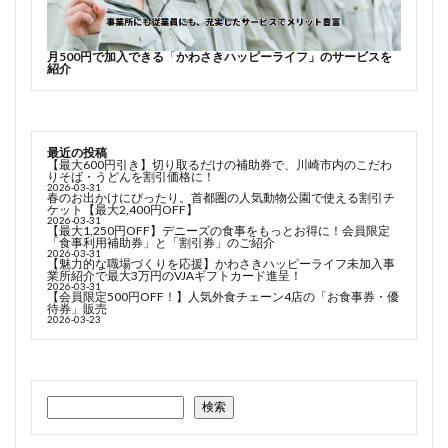
月500円で加入できる
「
かわさきハッピーライフ」のサービスを
紹介
最近の投稿
【最大600円引き】切り取るだけの補助券で、川崎市内のこだわ
りそば・うどんを割引価格に！
2026-03-31
春のお出かけにぴったり。首都圏の人気動物公園で使える割引チ
ケット【最大2,400円OFF】
2026-03-31
【最大1,250円OFF】デニーズの食事をもっとお得に！会員限定
「食事利用補助券」と「割引券」のご紹介
2026-03-31
【魅力的な職場づくりを応援】かわさきハッピーライフ未加入事
業所紹介で最大3万円のVJAギフトカード進呈！
2026-03-31
【会員限定500円OFF！】人気外食チェーン4店の「お食事券・優
待券」販売
2026-03-23
検索