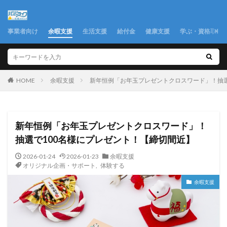
事業者向け
余暇支援
生活支援
給付金
健康支援
学ぶ・資格取得
余暇支援
新年恒例「お年玉プレゼントクロスワード」！抽選
HOME
新年恒例「お年玉プレゼントクロスワード」！
抽選で100名様にプレゼント！【締切間近】
2026-01-24
2026-01-23
余暇支援
オリジナル企画・サポート
,
体験する
余暇支援