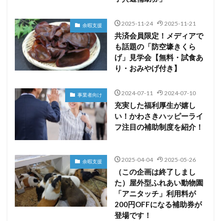
2025-11-24
2025-11-21
余暇支援
共済会員限定！メディアで
も話題の「防空壕きくら
げ」見学会【無料・試食あ
り・おみやげ付き】
2024-07-11
2024-07-10
事業者向け
充実した福利厚生が嬉し
い！かわさきハッピーライ
フ注目の補助制度を紹介！
2025-04-04
2025-05-26
余暇支援
（この企画は終了しまし
た）屋外型ふれあい動物園
「アニタッチ」利用料が
200円OFFになる補助券が
登場です！