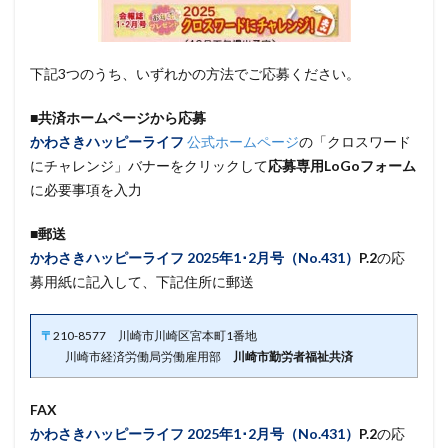
下記3つのうち、いずれかの方法でご応募ください。
■共済ホームページから応募
かわさきハッピーライフ
公式ホームページ
の「クロスワード
にチャレンジ」バナーをクリックして
応募専用LoGoフォーム
に必要事項を入力
■郵送
かわさきハッピーライフ
2025年1･2月号（No.431）
P.2
の応
募用紙に記入して、下記住所に郵送
〒
210-8577 川崎市川崎区宮本町1番地
川崎市経済労働局労働雇用部
川崎市勤労者福祉共済
FAX
かわさきハッピーライフ
2025年1･2月号（No.431）
P.2
の応