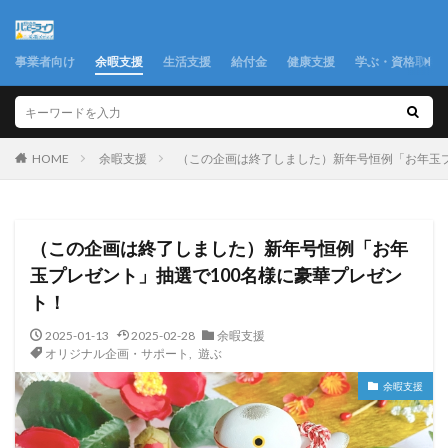
事業者向け
余暇支援
生活支援
給付金
健康支援
学ぶ・資格取得
余暇支援
（この企画は終了しました）新年号恒例「お年玉プ
HOME
（この企画は終了しました）新年号恒例「お年
玉プレゼント」抽選で100名様に豪華プレゼン
ト！
2025-01-13
2025-02-28
余暇支援
オリジナル企画・サポート
,
遊ぶ
余暇支援