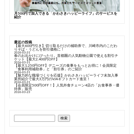
月500円で加入できる
「
かわさきハッピーライフ」のサービスを
紹介
最近の投稿
【最大600円引き】切り取るだけの補助券で、川崎市内のこだわ
りそば・うどんを割引価格に！
2026-03-31
春のお出かけにぴったり。首都圏の人気動物公園で使える割引チ
ケット【最大2,400円OFF】
2026-03-31
【最大1,250円OFF】デニーズの食事をもっとお得に！会員限定
「食事利用補助券」と「割引券」のご紹介
2026-03-31
【魅力的な職場づくりを応援】かわさきハッピーライフ未加入事
業所紹介で最大3万円のVJAギフトカード進呈！
2026-03-31
【会員限定500円OFF！】人気外食チェーン4店の「お食事券・優
待券」販売
2026-03-23
検索