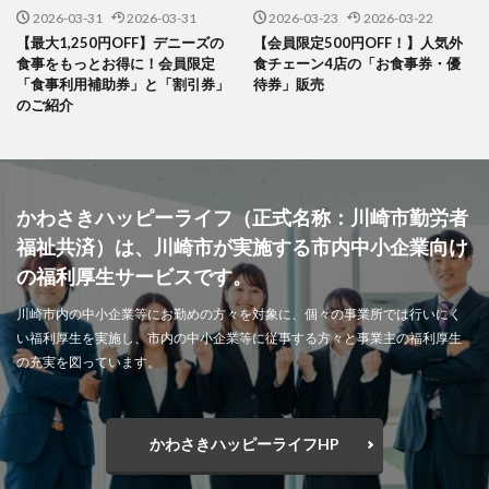
2026-03-31
2026-03-31
2026-03-23
2026-03-22
【最大1,250円OFF】デニーズの
【会員限定500円OFF！】人気外
食事をもっとお得に！会員限定
食チェーン4店の「お食事券・優
「食事利用補助券」と「割引券」
待券」販売
のご紹介
かわさきハッピーライフ（正式名称：川崎市勤労者
福祉共済）は、川崎市が実施する市内中小企業向け
の福利厚生サービスです。
川崎市内の中小企業等にお勤めの方々を対象に、個々の事業所では行いにく
い福利厚生を実施し、市内の中小企業等に従事する方々と事業主の福利厚生
の充実を図っています。
かわさきハッピーライフHP