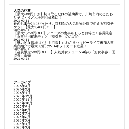
人気の記事
【最大600円引き】切り取るだけの補助券で、川崎市内のこだわ
りそば・うどんを割引価格に！
2026-03-31
春のお出かけにぴったり。首都圏の人気動物公園で使える割引チ
ケット【最大2,400円OFF】
2026-03-31
【最大1,250円OFF】デニーズの食事をもっとお得に！会員限定
「食事利用補助券」と「割引券」のご紹介
2026-03-31
【魅力的な職場づくりを応援】かわさきハッピーライフ未加入事
業所紹介で最大3万円のVJAギフトカード進呈！
2026-03-31
【会員限定500円OFF！】人気外食チェーン4店の「お食事券・優
待券」販売
2026-03-23
アーカイブ
2026年3月
2026年2月
2026年1月
2025年12月
2025年11月
2025年10月
2025年9月
2025年8月
2025年7月
2025年6月
2025年5月
2025年4月
2025年3月