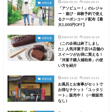
2026-03-22
2026-03-21
余暇支援
「アソビュー！」のレジャ
ー・遊び・体験予約で使え
るクーポンコード配布【最
大1,000円OFF】
2024-07-29
2024-12-24
余暇支援
（この企画は終了しまし
た）人気洋菓子店14店舗の
スイーツがお得に買える！
「洋菓子購入補助券」の使
い方を紹介
2025-11-22
2025-11-21
余暇支援
お風呂とお食事がセットで
お得なチケット「ユッタリ
ート」販売中！（一般販売
なし）